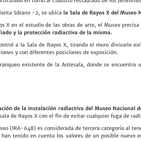
rticulado en torno al Claustro restaurado de los Jerónimo
lanta Sótano -2, se ubica
la Sala de Rayos X del Museo N
os X en el estudio de las obras de arte, el Museo precisa 
iado y la protección radiactiva de la misma.
ontrol a la Sala de Rayos X, tirando el muro divisorio e
iones y con diferentes posiciones de exposición.
tranqueo existente de la Antesala, donde se encuentra 
ción de la instalación radiactiva del Museo Nacional d
 sala de Rayos X con el fin de evitar cualquier fuga de rad
Museo (IRA-648) es considerada de tercera categoría al t
 se han tenido en cuenta los valores de un posible nue