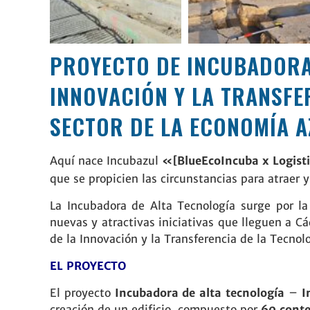
PROYECTO DE INCUBADORA 
INNOVACIÓN Y LA TRANSFE
SECTOR DE LA ECONOMÍA A
Aquí nace Incubazul
«[
Blue
Eco
Incuba
x
Logisti
que se propicien las circunstancias para atraer 
La Incubadora de Alta Tecnología surge por la
nuevas y atractivas iniciativas que lleguen a Cá
de la Innovación y la Transferencia de la Tecno
EL PROYECTO
El proyecto
Incubadora de alta tecnología
–
I
creación de un edificio, compuesto por
60 conte