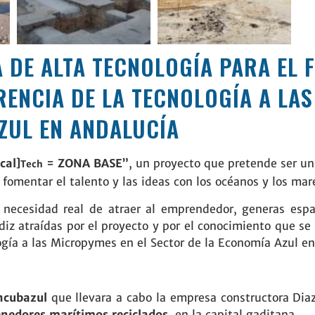
DE ALTA TECNOLOGÍA PARA EL 
RENCIA DE LA TECNOLOGÍA A LA
ZUL EN ANDALUCÍA
cal
]
=
ZONA BASE
”
, un proyecto que pretende ser un
Tech
y fomentar el talento y las ideas con los océanos y los mar
 necesidad real de atraer al emprendedor, generas espac
diz atraídas por el proyecto y por el conocimiento que se 
logía a las Micropymes en el Sector de la Economía Azul e
ncubazul
que llevara a cabo la empresa constructora
Dia
nedores marítimos reciclados
, en la capital gaditana.